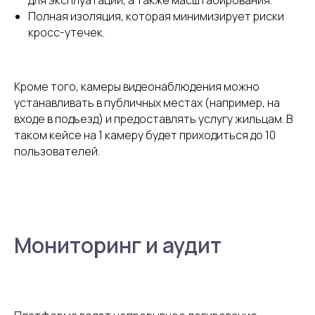
для эксплуатации, а также масштабирования.
Полная изоляция, которая минимизирует риски
кросс-утечек.
Кроме того, камеры видеонаблюдения можно
устанавливать в публичных местах (например, на
Отправить заявку
входе в подъезд) и предоставлять услугу жильцам. В
таком кейсе на 1 камеру будет приходиться до 10
Отправляя заявку, вы
соглашаетесь на обработку персональных данных
,
с положениями
Пользовательского соглашения
и
Политики
пользователей.
конфиденциальности
Мониторинг и аудит
Подписаться на