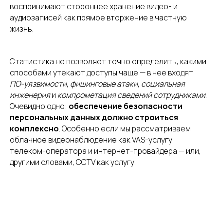
воспринимают стороннее хранение видео- и
аудиозаписей как прямое вторжение в частную
жизнь.
Статистика не позволяет точно определить, какими
способами утекают доступы чаще — в нее входят
ПО-уязвимости
,
фишинговые атаки
,
социальная
инженерия
и
компрометация сведений сотрудниками
.
Очевидно одно:
обеспечение безопасности
персональных данных должно строиться
комплексно
. Особенно если мы рассматриваем
облачное видеонаблюдение как VAS-услугу
телеком-оператора и интернет-провайдера — или,
другими словами, CCTV как услугу.