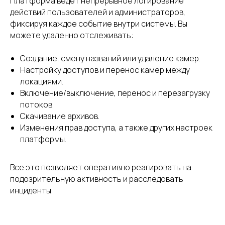
Платформа ведет непрерывное логирование
рассылку
действий пользователей и администраторов,
о главном в телекомe и сервисах, без спама
фиксируя каждое событие внутри системы. Вы
можете удаленно отслеживать:
Создание, смену названий или удаление камер.
Настройку доступов и перенос камер между
локациями.
Подписаться
Включение/выключение, перенос и перезагрузку
потоков.
Скачивание архивов.
Изменения прав доступа, а также других настроек
платформы.
Все это позволяет оперативно реагировать на
подозрительную активность и расследовать
Высокопроизводительная платформа для
создания цифровых экосистем на базе
инциденты.
облачного видеонаблюдения
+375 29 310 11 42