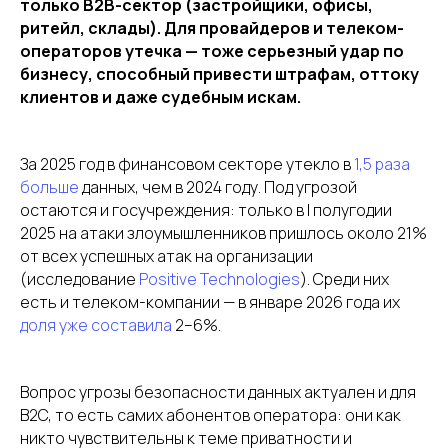
только B2B-сектор (застройщики, офисы,
ритейл, склады). Для провайдеров и телеком-
операторов утечка — тоже серьезный удар по
бизнесу, способный привести штрафам, оттоку
клиентов и даже судебным искам.
За 2025 год в финансовом секторе утекло в
1,5 раза
больше
данных, чем в 2024 году. Под угрозой
остаются и госучреждения: только в I полугодии
2025 на атаки злоумышленников пришлось около 21%
от всех успешных атак на организации
(исследование
Positive Technologies
). Среди них
есть и телеком-компании — в январе 2026 года их
доля уже составила
2–6%.
Вопрос угрозы безопасности данных актуален и для
B2C, то есть самих абонентов оператора: они как
никто чувствительны к теме приватности и