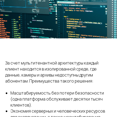
Готовы открыть новые
возможности вашего
телеком-бизнеса с AIVP?
Оставьте заявку — мы свяжемся с вами и
обсудим, как это реализовать.
За счет мультитенантной архитектуры каждый
клиент находится в изолированной среде, где
Получите бесплатную
данные, камеры и архивы недоступны другим
консультацию
абонентам. Преимущества такого решения:
Масштабируемость без потери безопасности
(одна платформа обслуживает десятки тысяч
клиентов).
+375
Экономия серверных и человеческих ресурсов