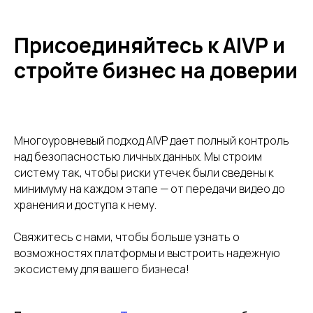
info@aivp.io
Присоединяйтесь к AIVP и
Услуги
IT аутсорсинг
стройте бизнес на доверии
Публичный Wi-Fi
Видеоаналитика
Умный домофон
Видеонаблюдение
Внутриквартирное наблюдение
Многоуровневый подход AIVP дает полный контроль
Платформа
Camera Agent
над безопасностью личных данных. Мы строим
Edge Bridge
Модуль Домофония
систему так, чтобы риски утечек были сведены к
Модуль Analytics
AIVP Manager
минимуму на каждом этапе — от передачи видео до
AIVP Server
User Portal
хранения и доступа к нему.
Поддержка
Партнерам
О компании
Свяжитесь с нами, чтобы больше узнать о
Блог
возможностях платформы и выстроить надежную
Контакты
Документация
экосистему для вашего бизнеса!