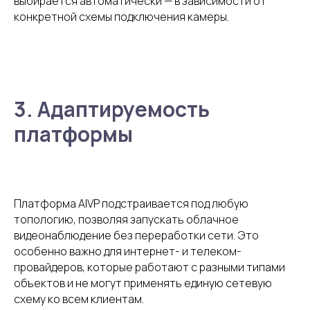
Готовы открыть новые
выбирается автоматически — в зависимости от
возможности вашего
конкретной схемы подключения камеры.
телеком-бизнеса с AIVP?
Оставьте заявку — мы свяжемся с вами и
обсудим, как это реализовать.
3. Адаптируемость
платформы
Получите бесплатную
консультацию
Платформа AIVP подстраивается под любую
топологию, позволяя запускать облачное
+375
видеонаблюдение без переработки сети. Это
особенно важно для интернет- и телеком-
провайдеров, которые работают с разными типами
объектов и не могут применять единую сетевую
схему ко всем клиентам.