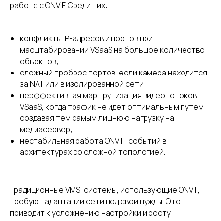
работе с ONVIF. Среди них:
конфликты IP-адресов и портов при
масштабировании VSaaS на большое количество
объектов;
сложный проброс портов, если камера находится
за NAT или в изолированной сети;
неэффективная маршрутизация видеопотоков
VSaaS, когда трафик не идет оптимальным путем —
создавая тем самым лишнюю нагрузку на
медиасервер;
нестабильная работа ONVIF-событий в
архитектурах со сложной топологией.
Традиционные VMS-системы, использующие ONVIF,
требуют адаптации сети под свои нужды. Это
приводит к усложнению настройки и росту