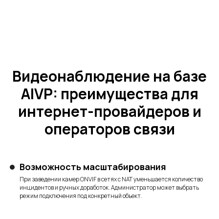
Подписаться
Видеонаблюдение на базе
AIVP: преимущества для
интернет-провайдеров и
операторов связи
Высокопроизводительная платформа для
создания цифровых экосистем на базе
облачного видеонаблюдения
Возможность масштабирования
+375 29 310 11 42
При заведении камер ONVIF в сетях с NAT уменьшается количество
info@aivp.io
инцидентов и ручных доработок. Администратор может выбрать
режим подключения под конкретный объект.
Услуги
IT аутсорсинг