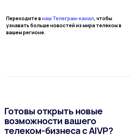
Переходите в
наш Телеграм-канал
, чтобы
узнавать больше новостей из мира телеком в
Хотите быть в курсе событий? Подпишитесь на
вашем регионе.
нашу рассылку новостей!
Подписаться
Мы в соцсетях
Политика конфиденциальности
Условия и положения пользовательского соглашения