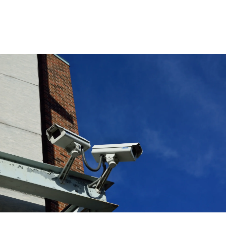
Отправить заявку
Отправляя заявку, вы
соглашаетесь на обработку персональных данных
,
с положениями
Пользовательского соглашения
и
Политики
конфиденциальности
Подписаться на
рассылку
о главном в телекомe и сервисах, без спама