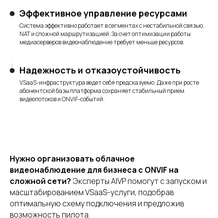
Публичный Wi-Fi
Видеоаналитика
Эффективное управление ресурсами
Умный домофон
Видеонаблюдение
Система эффективно работает в сегментах с нестабильной связью,
Внутриквартирное наблюдение
NAT и сложной маршрутизацией. За счет оптимизации работы
медиасерверов видеонаблюдение требует меньше ресурсов.
Платформа
Camera Agent
Надежность и отказоустойчивость
Edge Bridge
Модуль Домофония
Модуль Analytics
VSaaS-инфраструктура ведет себя предсказуемо. Даже при росте
AIVP Manager
абонентской базы платформа сохраняет стабильный прием
AIVP Server
User Portal
видеопотоков и ONVIF-событий.
Поддержка
Партнерам
О компании
Блог
Контакты
Документация
Нужно организовать облачное
видеонаблюдение для бизнеса с ONVIF на
сложной сети?
Эксперты AIVP помогут с запуском и
масштабированием VSaaS-услуги, подобрав
оптимальную схему подключения и предложив
возможность пилота.