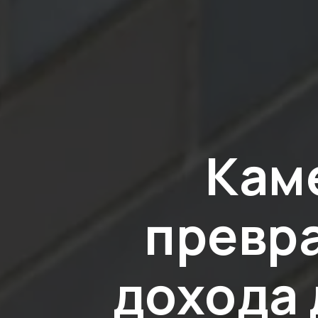
Каме
превра
дохода 