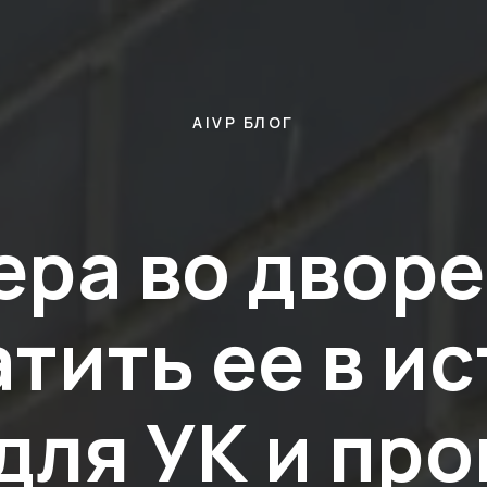
AIVP БЛОГ
ра во дворе
тить ее в и
для УК и пр