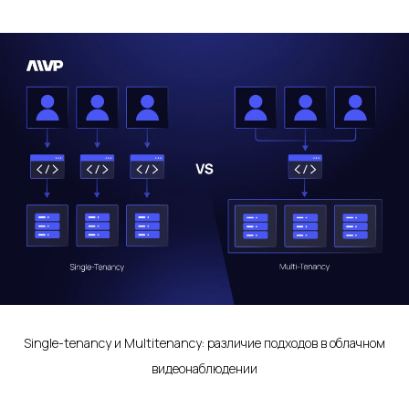
Single-tenancy и Multitenancy: различие подходов в облачном
видеонаблюдении