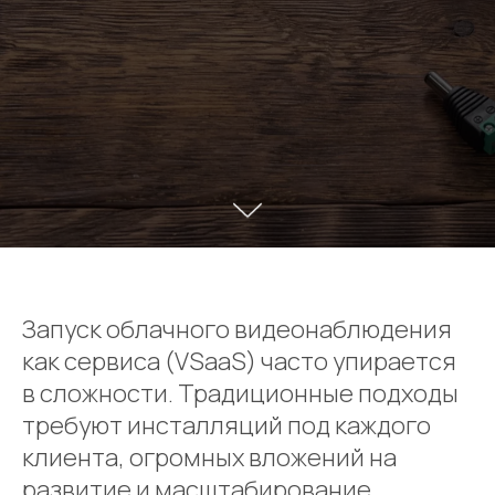
Запуск облачного видеонаблюдения
как сервиса (VSaaS) часто упирается
в сложности. Традиционные подходы
требуют инсталляций под каждого
клиента, огромных вложений на
развитие и масштабирование