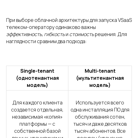
При выборе облачной архитектуры для запуска VSaaS
телеком-оператору одинаково важны
эффективность
,
гибкость
и
стоимость
решения. Для
наглядности сравним два подхода:
Single-tenant
Multi-tenant
(однотенантная
(мультитенантная
модель)
модель)
Для каждого клиента
Используется всего
создается отдельная,
одна инсталляция ПО для
независимая «копия»
обслуживания сотен,
платформы — с
тысяч и даже десятков
собственной базой
тысяч абонентов. Все
данных, хранилищем и
ресурсы (хранение