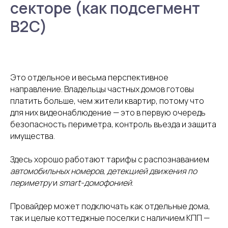
секторе (как подсегмент
B2C)
Это отдельное и весьма перспективное
направление. Владельцы частных домов готовы
платить больше, чем жители квартир, потому что
Готовы открыть новые
для них видеонаблюдение — это в первую очередь
возможности вашего
безопасность периметра, контроль въезда и защита
телеком-бизнеса с AIVP?
имущества.
Оставьте заявку — мы свяжемся с вами и
обсудим, как это реализовать.
Здесь хорошо работают тарифы с распознаванием
автомобильных номеров
,
детекцией движения по
периметру
и
smart-домофонией
.
Провайдер может подключать как отдельные дома,
Получите бесплатную
так и целые коттеджные поселки с наличием КПП —
консультацию