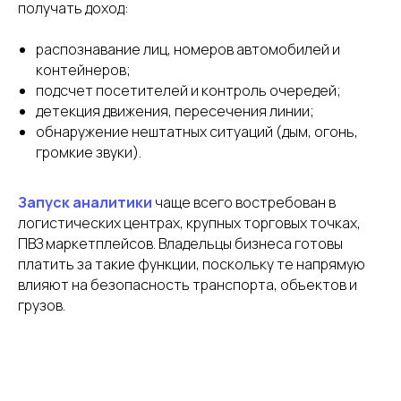
получать доход:
распознавание лиц, номеров автомобилей и
контейнеров;
подсчет посетителей и контроль очередей;
Подписаться на
детекция движения, пересечения линии;
рассылку
обнаружение нештатных ситуаций (дым, огонь,
о главном в телекомe и сервисах, без спама
громкие звуки).
Запуск аналитики
чаще всего востребован в
логистических центрах, крупных торговых точках,
ПВЗ маркетплейсов. Владельцы бизнеса готовы
платить за такие функции, поскольку те напрямую
Подписаться
влияют на безопасность транспорта, объектов и
грузов.