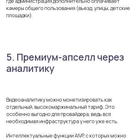
где администрация дополнительно оплачивает
камеры общего пользования (въезд, улицы, детские
площадки).
+375
5. Премиум-апселл через
аналитику
Отправить заявку
Видеоаналитику можно монетизировать как
Отправляя заявку, вы
соглашаетесь на обработку персональных данных
,
с положениями
Пользовательского соглашения
и
Политики
отдельный, высокомаржинальный тариф. Это
конфиденциальности
особенно выгодно для провайдера, ведь вся
необходимая инфраструктура у него уже есть.
Интеллектуальные функции AIVP, с которых можно