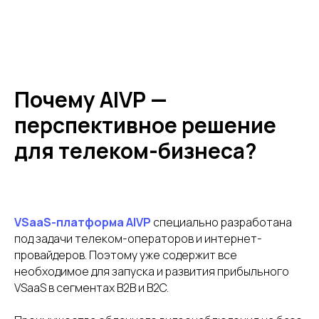
Партнерам
О компании
Блог
Контакты
Документация
Почему AIVP —
перспективное решение
для телеком-бизнеса?
VSaaS-платформа AIVP
специально разработана
Хотите быть в курсе событий? Подпишитесь на
нашу рассылку новостей!
под задачи телеком-операторов и интернет-
провайдеров. Поэтому уже содержит все
необходимое для запуска и развития прибыльного
VSaaS в сегментах B2B и B2C.
Подписаться