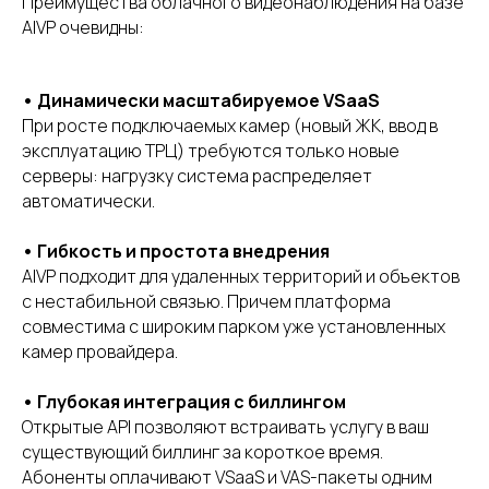
Преимущества облачного видеонаблюдения на базе
AIVP очевидны:
Мы в соцсетях
• Динамически масштабируемое VSaaS
При росте подключаемых камер (новый ЖК, ввод в
эксплуатацию ТРЦ) требуются только новые
серверы: нагрузку система распределяет
автоматически.
Политика конфиденциальности
Условия и положения пользовательского соглашения
• Гибкость и простота внедрения
AIVP подходит для удаленных территорий и объектов
© Copyright 2025. All Rights Reserved by AIVP
с нестабильной связью. Причем платформа
совместима с широким парком уже установленных
камер провайдера.
• Глубокая интеграция с биллингом
Открытые API позволяют встраивать услугу в ваш
существующий биллинг за короткое время.
Абоненты оплачивают VSaaS и VAS-пакеты одним