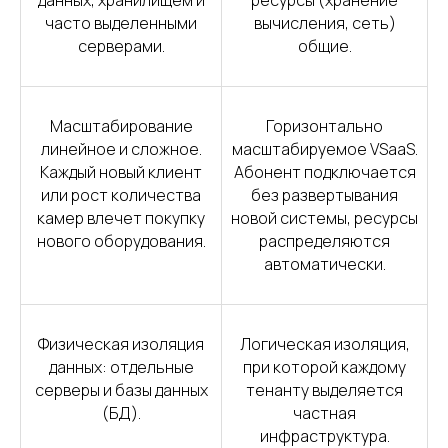
часто выделенными
вычисления, сеть)
серверами.
общие.
Масштабирование
Горизонтально
линейное и сложное.
масштабируемое VSaaS.
Каждый новый клиент
Абонент подключается
или рост количества
без развертывания
камер влечет покупку
новой системы, ресурсы
нового оборудования.
распределяются
автоматически.
Физическая изоляция
Логическая изоляция,
данных: отдельные
при которой каждому
серверы и базы данных
тенанту выделяется
(БД).
частная
инфраструктура.