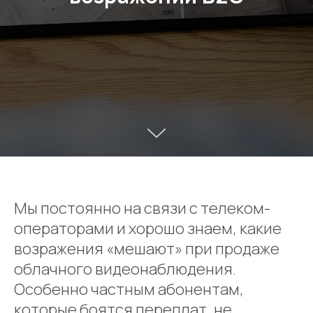
Мы постоянно на связи с телеком-
операторами и хорошо знаем, какие
возражения «мешают» при продаже
облачного видеонаблюдения.
Особенно частным абонентам,
которые боятся переплат, не