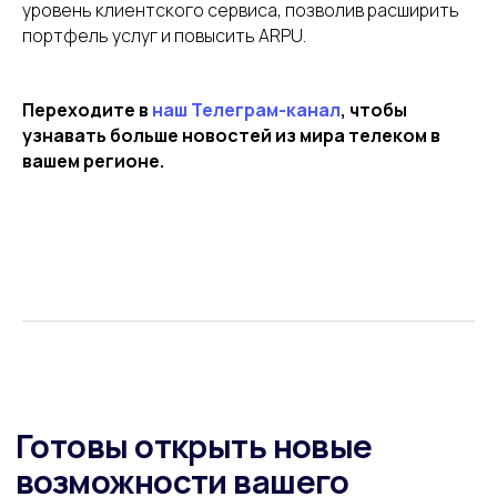
уровень клиентского сервиса, позволив расширить
портфель услуг и повысить ARPU.
Политика конфиденциальности
Условия и положения пользовательского соглашения
Переходите в
наш Телеграм-канал
, чтобы
узнавать больше новостей из мира телеком в
© Copyright 2025. All Rights Reserved by AIVP
вашем регионе.