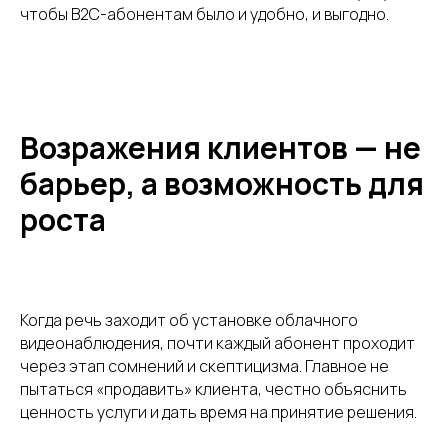
чтобы B2C-абонентам было и удобно, и выгодно.
info@aivp.io
Услуги
IT аутсорсинг
Публичный Wi-Fi
Видеоаналитика
Умный домофон
Видеонаблюдение
Возражения клиентов — не
Внутриквартирное наблюдение
барьер, а возможность для
роста
Платформа
Camera Agent
Edge Bridge
Модуль Домофония
Модуль Analytics
AIVP Manager
AIVP Server
User Portal
Поддержка
Когда речь заходит об установке облачного
Партнерам
О компании
видеонаблюдения, почти каждый абонент проходит
Блог
через этап сомнений и скептицизма. Главное не
Контакты
Документация
пытаться «продавить» клиента, честно объяснить
ценность услуги и дать время на принятие решения.