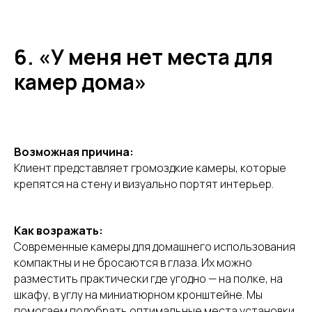
6. «У меня нет места для
Готовы открыть новые
камер дома»
возможности вашего
телеком-бизнеса с AIVP?
Оставьте заявку — мы свяжемся с вами и
обсудим, как это реализовать.
Возможная причина:
Клиент представляет громоздкие камеры, которые
крепятся на стену и визуально портят интерьер.
Получите бесплатную
консультацию
Как возражать:
Современные камеры для домашнего использования
компактны и не бросаются в глаза. Их можно
разместить практически где угодно — на полке, на
шкафу, в углу на миниатюрном кронштейне. Мы
+375
помогаем подобрать оптимальные места установки,