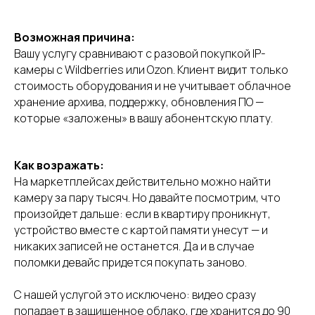
Возможная причина:
Вашу услугу сравнивают с разовой покупкой IP-
камеры с Wildberries или Ozon. Клиент видит только
стоимость оборудования и не учитывает облачное
хранение архива, поддержку, обновления ПО —
которые «заложены» в вашу абонентскую плату.
Как возражать:
На маркетплейсах действительно можно найти
камеру за пару тысяч. Но давайте посмотрим, что
произойдет дальше: если в квартиру проникнут,
устройство вместе с картой памяти унесут — и
никаких записей не останется. Да и в случае
поломки девайс придется покупать заново.
С нашей услугой это исключено: видео сразу
попадает в защищенное облако, где хранится до 90