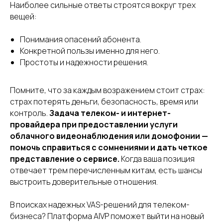
Наиболее сильные ответы строятся вокруг трех
вещей:
Понимания опасений абонента.
Конкретной пользы именно для него.
Простоты и надежности решения.
Помните, что за каждым возражением стоит страх:
Хотите быть в курсе событий? Подпишитесь на
нашу рассылку новостей!
страх потерять деньги, безопасность, время или
контроль.
Задача телеком- и интернет-
провайдера при предоставлении услуги
облачного видеонаблюдения или домофонии —
Подписаться
помочь справиться с сомнениями и дать четкое
представление о сервисе.
Когда ваша позиция
отвечает трем перечисленным китам, есть шансы
Мы в соцсетях
выстроить доверительные отношения.
В поисках надежных VAS-решений для телеком-
бизнеса? Платформа AIVP поможет выйти на новый