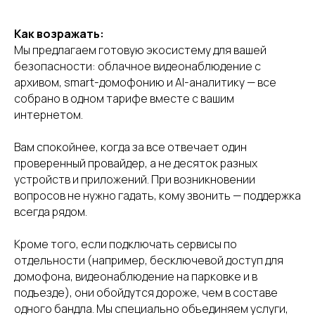
рассылку
о главном в телекомe и сервисах, без спама
Как возражать:
Мы предлагаем готовую экосистему для вашей
безопасности: облачное видеонаблюдение с
архивом, smart-домофонию и AI-аналитику — все
собрано в одном тарифе вместе с вашим
интернетом.
Подписаться
Вам спокойнее, когда за все отвечает один
проверенный провайдер, а не десяток разных
устройств и приложений. При возникновении
вопросов не нужно гадать, кому звонить — поддержка
всегда рядом.
Кроме того, если подключать сервисы по
Высокопроизводительная платформа для
отдельности (например, бесключевой доступ для
создания цифровых экосистем на базе
домофона, видеонаблюдение на парковке и в
облачного видеонаблюдения
подъезде), они обойдутся дороже, чем в составе
одного бандла. Мы специально объединяем услуги,
+375 29 310 11 42